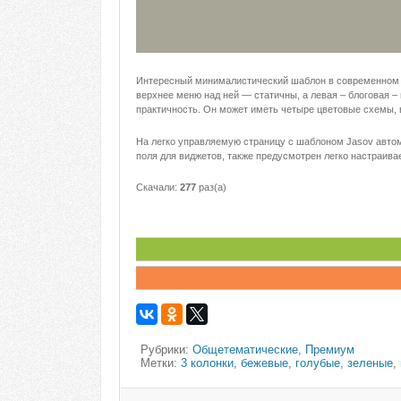
Интересный минималистический шаблон в современном ди
верхнее меню над ней — статичны, а левая – блоговая –
практичность. Он может иметь четыре цветовые схемы, в
На легко управляемую страницу с шаблоном Jasov авто
поля для виджетов, также предусмотрен легко настраив
Скачали:
277
раз(а)
Рубрики:
Общетематические
,
Премиум
Метки:
3 колонки
,
бежевые
,
голубые
,
зеленые
,