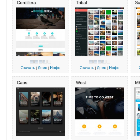
Cordillera
Tribal
S
Скачать
Демо
Инфо
Скачать
Демо
Инфо
|
|
|
|
Caos
West
MH