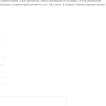
о комментариев, а при просмотре самого материала их не видно. После добавлении
териал и комментарий цепляется не к той статье. В общем с комментариями полная