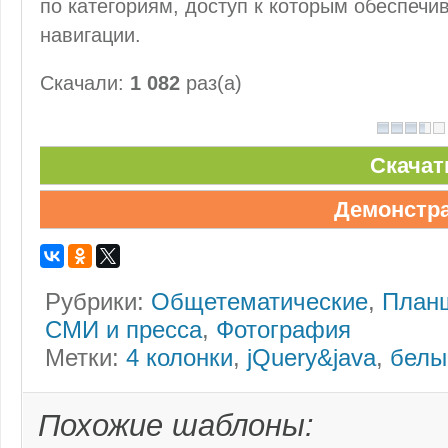
по категориям, доступ к которым обеспеч
навигации.
Скачали:
1 082
раз(а)
Скачат
Демонстр
Рубрики:
Общетематические
,
План
СМИ и пресса
,
Фотография
Метки:
4 колонки
,
jQuery&java
,
белы
Похожие шаблоны: