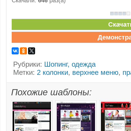
Скачали:
646
раз(а)
Скачат
Демонстр
Рубрики:
Шопинг, одежда
Метки:
2 колонки
,
верхнее меню
,
пр
Похожие шаблоны: