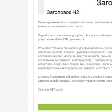
Очень динамичный и стильный шаблон автомобильной тем
яркими вкраплениями алого цвета.
Задний фон стилизован под карбон. На шапки изображен
усмотрению. Файл PSD прилагается.
Разметка страницы обычная на две фиксированные колон
навигации по сайту, под нею – рубрики с возможность 
всплывающим при наведении текстовым окном, его можн
все популярные плагины навигации сайту – выборку по да
для вставки видео. Как слайдер, так и видеоблок – глав
индивидуальный стиль и динамику, которая не оставить
Отличный качественный шаблон премиум класса с полны
автомобильной тематики. Он сможет удовлетворить запр
Скачали:
627
раз(а)