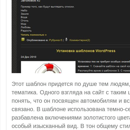
Этот шаблон придется по душе тем людям
тематика. Одного взгляда на сайт с таким
понять, что он посвящен автомобилям и вс
связано. В шаблоне использована темно-с
разбавлена включениями золотистого цвет
особый изысканный вид. В тон общему сти