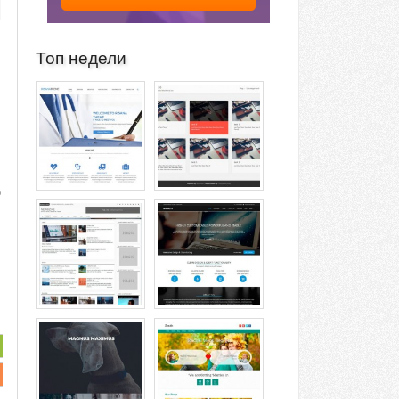
Топ недели
о