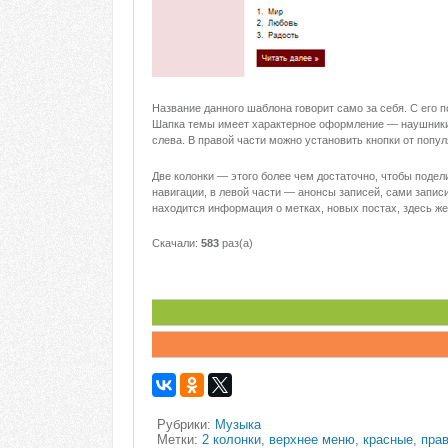
Название данного шаблона говорит само за себя. С его
Шапка темы имеет характерное оформление — наушники 
слева. В правой части можно установить кнопки от попу
Две колонки — этого более чем достаточно, чтобы поде
навигации, в левой части — анонсы записей, сами записи
находится информация о метках, новых постах, здесь же
Скачали:
583
раз(а)
Рубрики:
Музыка
Метки:
2 колонки
,
верхнее меню
,
красные
,
пра