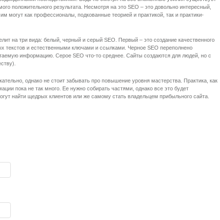
емого положительного результата. Несмотря на это SEO – это довольно интересный,
м могут как профессионалы, подкованные теорией и практикой, так и практики-
елит на три вида: белый, черный и серый SEO. Первый – это создание качественного
х текстов и естественными ключами и ссылками. Черное SEO переполнено
итаемую информацию. Серое SEO что-то среднее. Сайты создаются для людей, но с
ству).
ательно, однако не стоит забывать про повышение уровня мастерства. Практика, как
ации пока не так много. Ее нужно собирать частями, однако все это будет
огут найти щедрых клиентов или же самому стать владельцем прибыльного сайта.