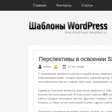
Главная
Контакты
Статьи
Перспективы в освоении 
admin
15 лет назад
С появлением интернета многое в нашей жизни изменил
информацией может сегодня приносить хороший доход. 
пользователем или же, собрав свои силы, попробовать з
Одним из способов является получение прибыли от собс
количество пользователей. В этом может помочь
SEO
(п
сайта в выдаче поисковых систем. Другими словами, это
вопросу, а также путем получения ссылок с других сайто
Поисковую оптимизацию можно назвать наукой, но с не