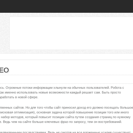
SEO
ось. Огромные потоки информации хлынули на обычных пользователей. Робота с
Как именно использовать новые возможности каждый решает сам. Быть просто
аработать в новой сфере.
твенных сайтов. Но для того чтобы сайт приносил доход его должно посещать большо
оисковая оптимизация), основная задача которой повышение позиции того или иного
 набор методов, который повысит позиции сайта путем создания страниц по нужному
в. Ведь чем на сайте больше ключевых фраз по запросу, тем он востребований.
предвиденными последствиями. Ведь не смотря на все вложенные усилия существует